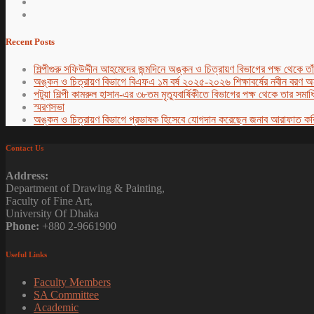
Recent Posts
শিল্পীগুরু সফিউদ্দীন আহমেদের জন্মদিনে অঙ্কন ও চিত্রায়ণ বিভাগের পক্ষ থেকে তা
অঙ্কন ও চিত্রায়ণ বিভাগে বিএফএ ১ম বর্ষ ২০২৫-২০২৬ শিক্ষাবর্ষের নবীন বরণ অনু
পটুয়া শিল্পী কামরুল হাসান-এর ৩৮তম মৃত্যুবার্ষিকীতে বিভাগের পক্ষ থেকে তার সমাধি
স্মরণসভা
অঙ্কন ও চিত্রায়ণ বিভাগে প্রভাষক হিসেবে যোগদান করেছেন জনাব আরাফাত করিম
Contact Us
Address:
Department of Drawing & Painting,
Faculty of Fine Art,
University Of Dhaka
Phone:
+880 2-9661900
Useful Links
Faculty Members
SA Committee
Academic