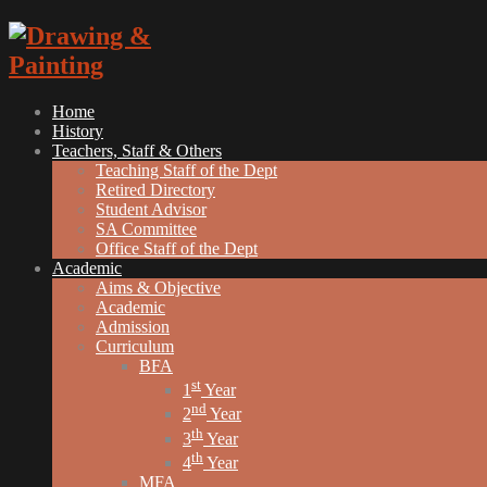
Home
History
Teachers, Staff & Others
Teaching Staff of the Dept
Retired Directory
Student Advisor
SA Committee
Office Staff of the Dept
Academic
Aims & Objective
Academic
Admission
Curriculum
BFA
st
1
Year
nd
2
Year
th
3
Year
th
4
Year
MFA