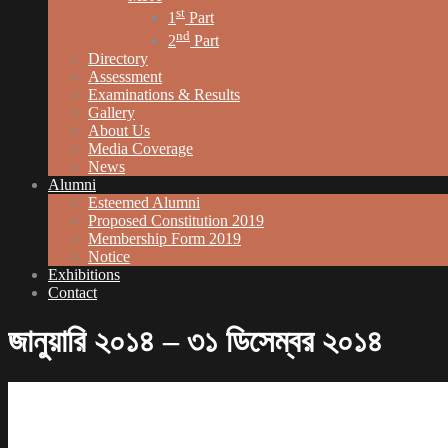
st
1
Part
nd
2
Part
Directory
Assessment
Examinations & Results
Gallery
About Us
Media Coverage
News
Alumni
Esteemed Alumni
Proposed Constitution 2019
Membership Form 2019
Notice
Exhibitions
Contact
জানুয়ারি ২০১৪ – ৩১ ডিসেম্বর ২০১৪